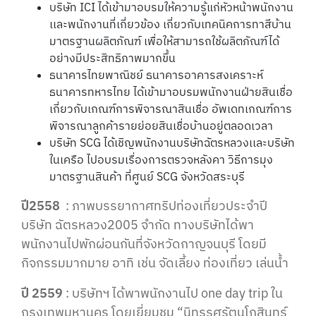
บริษัท ICI ได้เข้ามาอบรมให้ความรู้แก่หัวหน้าพนักงาน
เเละพนักงานที่เกี่ยวข้อง เกี่ยวกับเทคนิคการทาสีบ้าน
มาตรฐานผลิตภัณฑ์ เพื่อให้สามารถใช้ผลิตภัณฑ์ได้
อย่างมีประสิทธิภาพมากขึ้น
ธนาคารไทยพาณิชย์ ธนาคารอาคารสงเคราะห์
ธนาคารทหารไทย ได้เข้ามาอบรมพนักงานฝ่ายสินเชื่อ
เกี่ยวกับเกณฑ์การพิจารณาสินเชื่อ อัพเดทเกณฑ์การ
พิจารณาลูกค้ารายย่อยสินเชื่อบ้านอยู่ตลอดเวลา
บริษัท SCG ได้เชิญพนักงานบริษัทฉัตรหลวงเเละบริษัท
ในเครือ ไปอบรมเรื่องการตรวจหลังคา วิธีการมุง
มาตรฐานสินค้า ที่ศูนย์ SCG จังหวัดสระบุรี
ปี2558
:
ภาพบรรยากาศทริปท่องเที่ยวประจำปี
บริษัท ฉัตรหลวง2005 จำกัด ทางบริษัทได้พา
พนักงานไปพักผ่อนกันที่จังหวัดกาญจนบุรี โดยมี
กิจกรรมมากมาย อาทิ เช่น จัดเลี้ยง ท่องเที่ยว เล่นน้ำ
ปี 2559
: บริษัทฯ ได้พาพนักงานไป one day trip ใน
กรุงเทพมหานคร โดยเยี่ยมชม “นิทรรศรัตนโกสินทร์