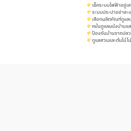
เช็คระบบไฟฟ้าอยู่เ
ระบบประปาอย่าละเ
เลือกผลิตภัณฑ์ดูแลบ
หมั่นดูแลผนังบ้านแ
ป้องกันบ้านจากปล
ดูแลสวนและต้นไม้ไม่