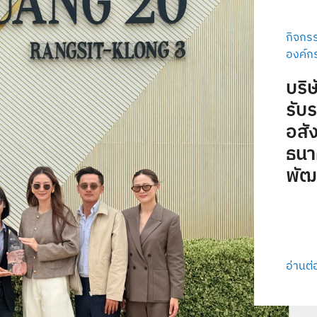
กิจกร
องค์ก
บริ
รับ
อสั
ธนาค
พัฒน
อ่านต่