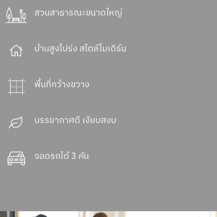
สวนสาธารณะขนาดใหญ่
บ้านสูงโปร่ง สไตล์โมเดิร์น
พื้นที่กว้างขวาง
บรรยากาศดี เงียบสงบ
จอดรถได้ 3 คัน