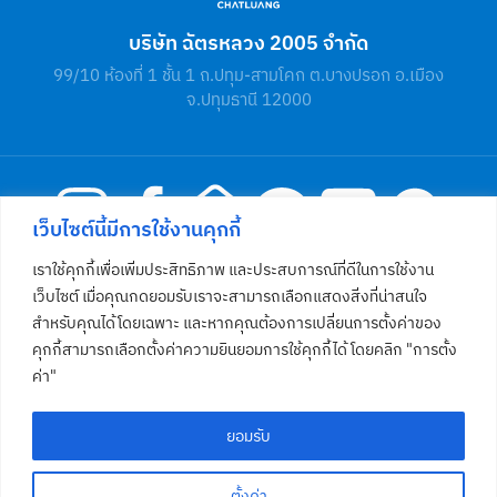
บริษัท ฉัตรหลวง 2005 จำกัด
99/10 ห้องที่ 1 ชั้น 1 ถ.ปทุม-สามโคก ต.บางปรอก อ.เมือง
จ.ปทุมธานี 12000
เว็บไซต์นี้มีการใช้งานคุกกี้
เราใช้คุกกี้เพื่อเพิ่มประสิทธิภาพ และประสบการณ์ที่ดีในการใช้งาน
โทร
02 581 4812
เว็บไซต์ เมื่อคุณกดยอมรับเราจะสามารถเลือกแสดงสิ่งที่น่าสนใจ
สำหรับคุณได้โดยเฉพาะ และหากคุณต้องการเปลี่ยนการตั้งค่าของ
คุกกี้สามารถเลือกตั้งค่าความยินยอมการใช้คุกกี้ได้ โดยคลิก "การตั้ง
ค่า"
หน้าหลัก
โครงการ
ข่าวสาร
รู้จักเรา
สังคมและชุมชน
คุณภาพคือการเอาใจใส่
เสนอขายที่ดิน
ติดต่อเรา
ยอมรับ
สงวนลิขสิทธิ์ ©2026 โดย บริษัท ฉัตรหลวง 2005 จำกัด
ตั้งค่า