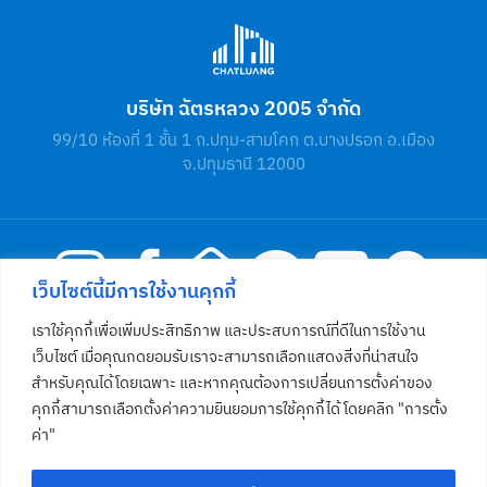
บริษัท ฉัตรหลวง 2005 จำกัด
99/10 ห้องที่ 1 ชั้น 1 ถ.ปทุม-สามโคก ต.บางปรอก อ.เมือง
จ.ปทุมธานี 12000
เว็บไซต์นี้มีการใช้งานคุกกี้
เราใช้คุกกี้เพื่อเพิ่มประสิทธิภาพ และประสบการณ์ที่ดีในการใช้งาน
โทร
02 581 4812
เว็บไซต์ เมื่อคุณกดยอมรับเราจะสามารถเลือกแสดงสิ่งที่น่าสนใจ
สำหรับคุณได้โดยเฉพาะ และหากคุณต้องการเปลี่ยนการตั้งค่าของ
คุกกี้สามารถเลือกตั้งค่าความยินยอมการใช้คุกกี้ได้ โดยคลิก "การตั้ง
ค่า"
หน้าหลัก
โครงการ
ข่าวสาร
รู้จักเรา
สังคมและชุมชน
คุณภาพคือการเอาใจใส่
เสนอขายที่ดิน
ติดต่อเรา